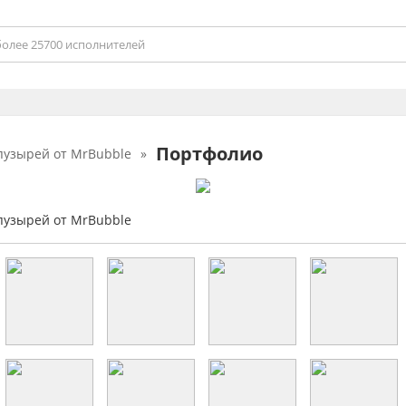
Портфолио
узырей от MrBubble
»
узырей от MrBubble