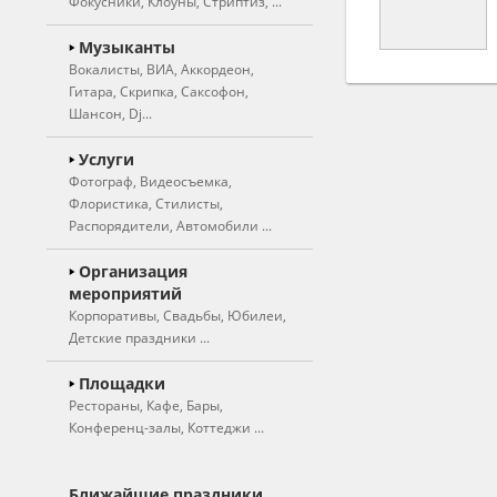
Фокусники, Клоуны, Стриптиз, ...
Ведущие
Музыканты
Вокалисты, ВИА, Аккордеон,
Свадебные ведущие
Гитара, Скрипка, Саксофон,
Тамада
Шансон, Dj...
Юмористы
Вокалисты
Услуги
Фотограф, Видеосъемка,
Вокалистки
Актеры театра
Флористика, Стилисты,
Вокальные группы,
Артисты цирка
Распорядители, Автомобили ...
дуэты
Двойники, Пародисты
Фотограф, фотосъемка
Организация
Музыкальные группы,
Иллюзионисты,
мероприятий
ВИА
Видеосъемка
фокусники
Корпоративы, Свадьбы, Юбилеи,
Инструментальные
Художники, шаржисты
Детские праздники ...
Оригинальный жанр
коллективы, оркестры
Фотокабинка, фотобудка
Клоуны
Частные мероприятия
Площадки
Аккордеон
Рестораны, Кафе, Бары,
Живые статуи
Корпоративные
Флористика
Конференц-залы, Коттеджи ...
Арфа
мероприятия
(оформление цветами)
Ростовые куклы
Гитаристы
Детские праздники
Художественное
Рестораны
Дед мороз и снегурочка
оформление зала
Ближайшие праздники